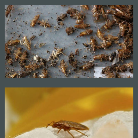
Mentions légales
CGV
© Copyright 2018 - 2021
TERMISER
TRAITEMENT
- site réalisé et référencé par
MACWIN ©