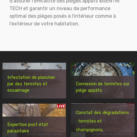
d'assurer l'éfficacité des pièges appats ©SENTRI
TECH et garantir un niveau de performance
optimal des pièges posés à l'intérieur comme à
l'extérieur de votre habitation.
Infestation de plancher
par des termites et
Connexion de termites sur
essaimage
piège appâts
Constat des dégradations
: termites et
Expertise post état
champignons
parasitaire