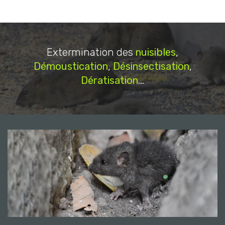
Extermination des
nuisibles
,
Démoustication
,
Désinsectisation
,
Dératisation
...