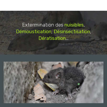
Extermination des
nuisibles
,
Démoustication
,
Désinsectisation
,
Dératisation
...