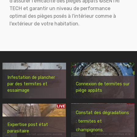
d'assurer l'éfficacité des pièges appats ©SENTRI
TECH et garantir un niveau de performance
optimal des pièges posés à l'intérieur comme à
l'extérieur de votre habitation.
Infestation de plancher
par des termites et
Connexion de termites sur
essaimage
piège appâts
Constat des dégradations
: termites et
Expertise post état
champignons
parasitaire