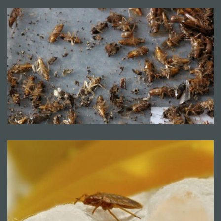
Mentions légales
CGV
© Copyright 2018 - 2021
TERMISER
TRAITEMENT
- site réalisé et référencé par
MACWIN ©