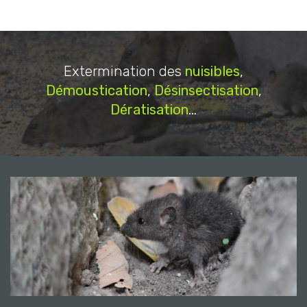
Extermination des
nuisibles
,
Démoustication
,
Désinsectisation
,
Dératisation
...