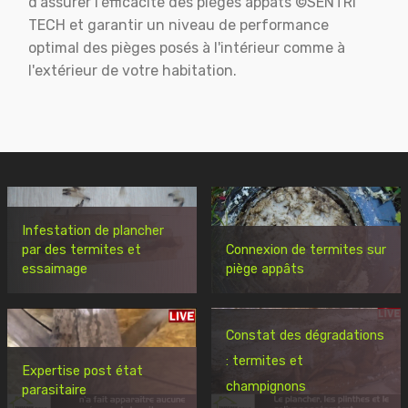
d'assurer l'éfficacité des pièges appats ©SENTRI
TECH et garantir un niveau de performance
optimal des pièges posés à l'intérieur comme à
l'extérieur de votre habitation.
Infestation de plancher
par des termites et
Connexion de termites sur
essaimage
piège appâts
Constat des dégradations
: termites et
Expertise post état
champignons
parasitaire