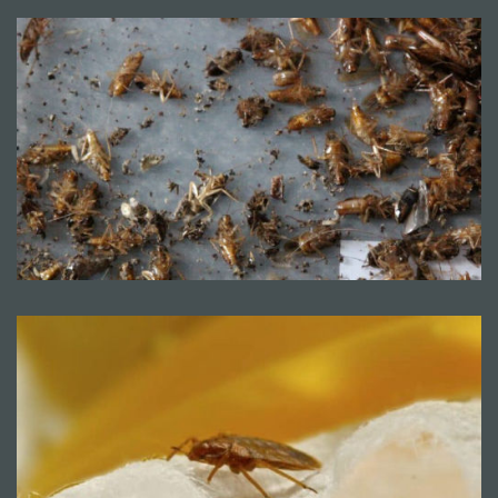
Mentions légales
CGV
© Copyright 2018 - 2021
TERMISER
TRAITEMENT
- site réalisé et référencé par
MACWIN ©