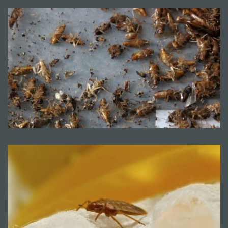
Mentions légales
CGV
© Copyright 2018 - 2021
TERMISER
TRAITEMENT
- site réalisé et référencé par
MACWIN ©