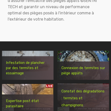
d'assurer l'éfficacité des pièges appats ©SENTRI
TECH et garantir un niveau de performance
optimal des pièges posés à l'intérieur comme à
l'extérieur de votre habitation.
Infestation de plancher
par des termites et
Connexion de termites sur
essaimage
piège appâts
Constat des dégradations
: termites et
Expertise post état
champignons
parasitaire