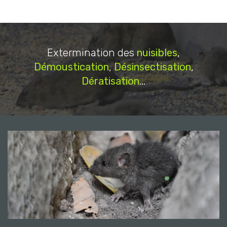
Extermination des
nuisibles
,
Démoustication
,
Désinsectisation
,
Dératisation
...