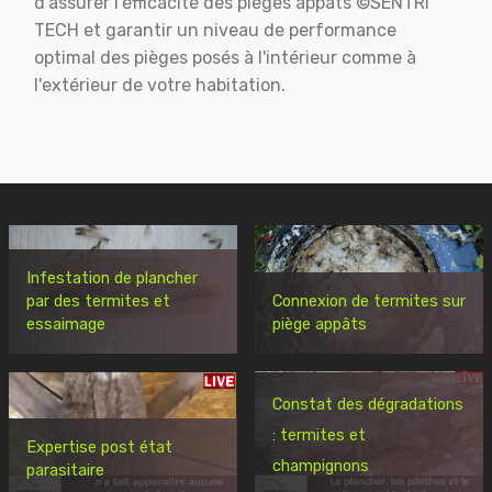
d'assurer l'éfficacité des pièges appats ©SENTRI
TECH et garantir un niveau de performance
optimal des pièges posés à l'intérieur comme à
l'extérieur de votre habitation.
Infestation de plancher
par des termites et
Connexion de termites sur
essaimage
piège appâts
Constat des dégradations
: termites et
Expertise post état
champignons
parasitaire