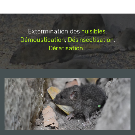
Extermination des
nuisibles
,
Démoustication
,
Désinsectisation
,
Dératisation
...