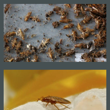
Mentions légales
CGV
© Copyright 2018 - 2021
TERMISER
TRAITEMENT
- site réalisé et référencé par
MACWIN ©