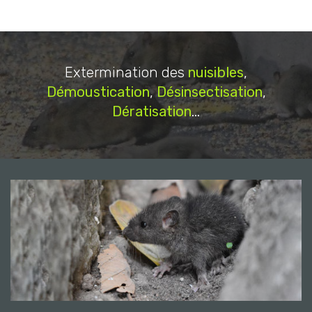
Extermination des
nuisibles
,
Démoustication
,
Désinsectisation
,
Dératisation
...