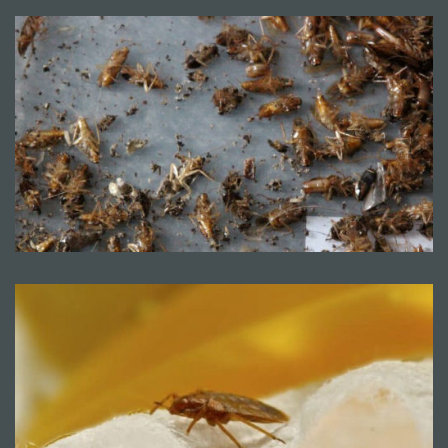
Mentions légales
CGV
© Copyright 2018 - 2021
TERMISER
TRAITEMENT
- site réalisé et référencé par
MACWIN ©