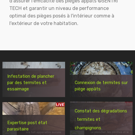
d'assurer l'éfficacité des pièges appats ©SENTRI
TECH et garantir un niveau de performance
optimal des pièges posés à l'intérieur comme à
l'extérieur de votre habitation.
Infestation de plancher
par des termites et
Connexion de termites sur
essaimage
piège appâts
Constat des dégradations
: termites et
Expertise post état
champignons
parasitaire