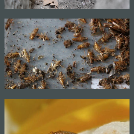
Mentions légales
CGV
© Copyright 2018 - 2021
TERMISER
TRAITEMENT
- site réalisé et référencé par
MACWIN ©