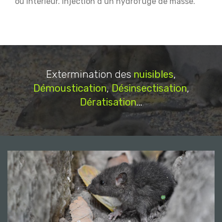
ou intérieur.
Injection d’un hydrofuge de masse.
Extermination des
nuisibles
,
Démoustication
,
Désinsectisation
,
Dératisation
...