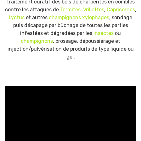
Traitement curatif des bois de charpentes en combles
contre les attaques de
Termites
,
Vrillettes
,
Capricornes
,
Lyctus
et autres
champignons xylophages
, sondage
puis décapage par bûchage de toutes les parties
infestées et dégradées par les
insectes
ou
champignons
, brossage, dépoussiérage et
injection/pulvérisation de produits de type liquide ou
gel.